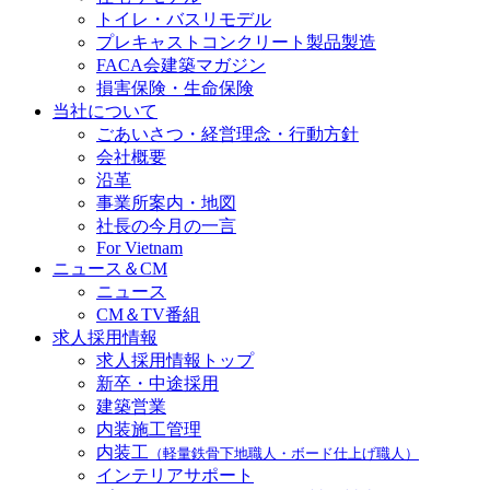
トイレ・バスリモデル
プレキャストコンクリート製品製造
FACA会建築マガジン
損害保険・生命保険
当社について
ごあいさつ・経営理念・行動方針
会社概要
沿革
事業所案内・地図
社長の今月の一言
For Vietnam
ニュース＆CM
ニュース
CM＆TV番組
求人採用情報
求人採用情報トップ
新卒・中途採用
建築営業
内装施工管理
内装工
（軽量鉄骨下地職人・ボード仕上げ職人）
インテリアサポート