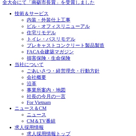
全大会にて「南砺市長賞」を受賞しました
技術＆サービス
内装・外装仕上工事
ビル・オフィスリニューアル
住宅リモデル
トイレ・バスリモデル
プレキャストコンクリート製品製造
FACA会建築マガジン
損害保険・生命保険
当社について
ごあいさつ・経営理念・行動方針
会社概要
沿革
事業所案内・地図
社長の今月の一言
For Vietnam
ニュース＆CM
ニュース
CM＆TV番組
求人採用情報
求人採用情報トップ