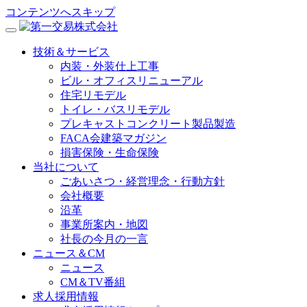
コンテンツへスキップ
技術＆サービス
内装・外装仕上工事
ビル・オフィスリニューアル
住宅リモデル
トイレ・バスリモデル
プレキャストコンクリート製品製造
FACA会建築マガジン
損害保険・生命保険
当社について
ごあいさつ・経営理念・行動方針
会社概要
沿革
事業所案内・地図
社長の今月の一言
ニュース＆CM
ニュース
CM＆TV番組
求人採用情報