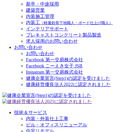
新卒・中途採用
建築営業
内装施工管理
内装工
（軽量鉄骨下地職人・ボード仕上げ職人）
インテリアサポート
プレキャストコンクリート製品製造
求人採用のお問い合わせ
お問い合わせ
お問い合わせ
Facebook 第一交易株式会社
Facebook こーえき女子 JSB
Instagram 第一交易株式会社
健康企業宣言(Step1)の認定を受けました
健康経営優良法人2022に認定されました
技術＆サービス
内装・外装仕上工事
ビル・オフィスリニューアル
住宅リモデル