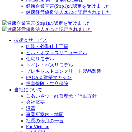
健康企業宣言(Step1)の認定を受けました
健康経営優良法人2022に認定されました
技術＆サービス
内装・外装仕上工事
ビル・オフィスリニューアル
住宅リモデル
トイレ・バスリモデル
プレキャストコンクリート製品製造
FACA会建築マガジン
損害保険・生命保険
当社について
ごあいさつ・経営理念・行動方針
会社概要
沿革
事業所案内・地図
社長の今月の一言
For Vietnam