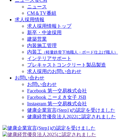
ニュース＆CM
ニュース
CM＆TV番組
求人採用情報
求人採用情報トップ
新卒・中途採用
建築営業
内装施工管理
内装工
（軽量鉄骨下地職人・ボード仕上げ職人）
インテリアサポート
プレキャストコンクリート製品製造
求人採用のお問い合わせ
お問い合わせ
お問い合わせ
Facebook 第一交易株式会社
Facebook こーえき女子 JSB
Instagram 第一交易株式会社
健康企業宣言(Step1)の認定を受けました
健康経営優良法人2022に認定されました