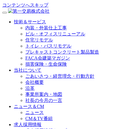
コンテンツへスキップ
技術＆サービス
内装・外装仕上工事
ビル・オフィスリニューアル
住宅リモデル
トイレ・バスリモデル
プレキャストコンクリート製品製造
FACA会建築マガジン
損害保険・生命保険
当社について
ごあいさつ・経営理念・行動方針
会社概要
沿革
事業所案内・地図
社長の今月の一言
ニュース＆CM
ニュース
CM＆TV番組
求人採用情報