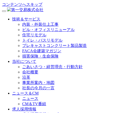
コンテンツへスキップ
技術＆サービス
内装・外装仕上工事
ビル・オフィスリニューアル
住宅リモデル
トイレ・バスリモデル
プレキャストコンクリート製品製造
FACA会建築マガジン
損害保険・生命保険
当社について
ごあいさつ・経営理念・行動方針
会社概要
沿革
事業所案内・地図
社長の今月の一言
ニュース＆CM
ニュース
CM＆TV番組
求人採用情報