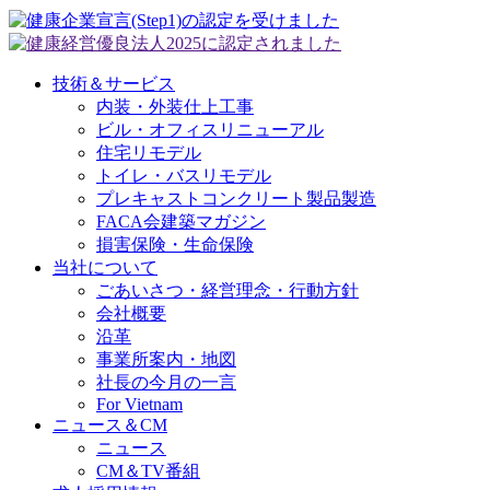
技術＆サービス
内装・外装仕上工事
ビル・オフィスリニューアル
住宅リモデル
トイレ・バスリモデル
プレキャストコンクリート製品製造
FACA会建築マガジン
損害保険・生命保険
当社について
ごあいさつ・経営理念・行動方針
会社概要
沿革
事業所案内・地図
社長の今月の一言
For Vietnam
ニュース＆CM
ニュース
CM＆TV番組