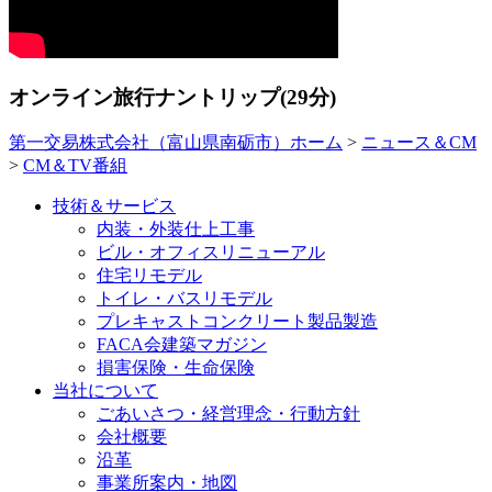
オンライン旅行ナントリップ
(29分)
第一交易株式会社（富山県南砺市）ホーム
>
ニュース＆CM
>
CM＆TV番組
技術＆サービス
内装・外装仕上工事
ビル・オフィスリニューアル
住宅リモデル
トイレ・バスリモデル
プレキャストコンクリート製品製造
FACA会建築マガジン
損害保険・生命保険
当社について
ごあいさつ・経営理念・行動方針
会社概要
沿革
事業所案内・地図