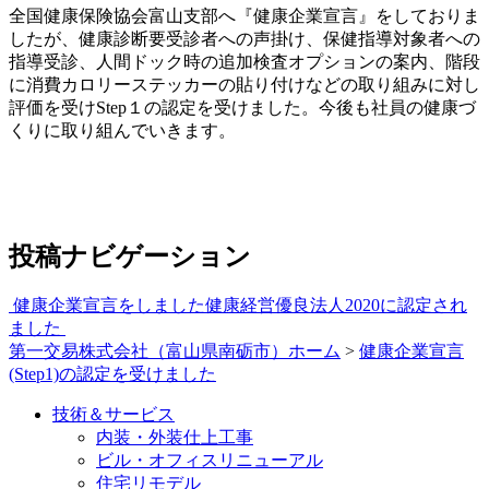
全国健康保険協会富山支部へ『健康企業宣言』をしておりま
したが、健康診断要受診者への声掛け、保健指導対象者への
指導受診、人間ドック時の追加検査オプションの案内、階段
に消費カロリーステッカーの貼り付けなどの取り組みに対し
評価を受けStep１の認定を受けました。今後も社員の健康づ
くりに取り組んでいきます。
投稿ナビゲーション
健康企業宣言をしました
健康経営優良法人2020に認定され
ました
第一交易株式会社（富山県南砺市）ホーム
>
健康企業宣言
(Step1)の認定を受けました
技術＆サービス
内装・外装仕上工事
ビル・オフィスリニューアル
住宅リモデル