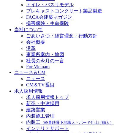
トイレ・バスリモデル
プレキャストコンクリート製品製造
FACA会建築マガジン
損害保険・生命保険
当社について
ごあいさつ・経営理念・行動方針
会社概要
沿革
事業所案内・地図
社長の今月の一言
For Vietnam
ニュース＆CM
ニュース
CM＆TV番組
求人採用情報
求人採用情報トップ
新卒・中途採用
建築営業
内装施工管理
内装工
（軽量鉄骨下地職人・ボード仕上げ職人）
インテリアサポート