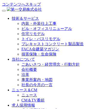
コンテンツへスキップ
技術＆サービス
内装・外装仕上工事
ビル・オフィスリニューアル
住宅リモデル
トイレ・バスリモデル
プレキャストコンクリート製品製造
FACA会建築マガジン
損害保険・生命保険
当社について
ごあいさつ・経営理念・行動方針
会社概要
沿革
事業所案内・地図
社長の今月の一言
ニュース＆CM
ニュース
CM＆TV番組
求人採用情報