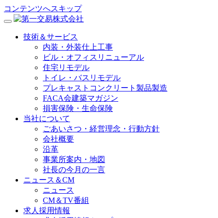
コンテンツへスキップ
技術＆サービス
内装・外装仕上工事
ビル・オフィスリニューアル
住宅リモデル
トイレ・バスリモデル
プレキャストコンクリート製品製造
FACA会建築マガジン
損害保険・生命保険
当社について
ごあいさつ・経営理念・行動方針
会社概要
沿革
事業所案内・地図
社長の今月の一言
ニュース＆CM
ニュース
CM＆TV番組
求人採用情報