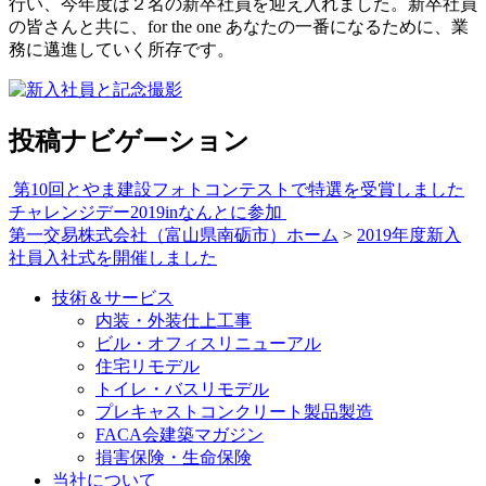
行い、今年度は２名の新卒社員を迎え入れました。新卒社員
の皆さんと共に、for the one あなたの一番になるために、業
務に邁進していく所存です。
投稿ナビゲーション
第10回とやま建設フォトコンテストで特選を受賞しました
チャレンジデー2019inなんとに参加
第一交易株式会社（富山県南砺市）ホーム
>
2019年度新入
社員入社式を開催しました
技術＆サービス
内装・外装仕上工事
ビル・オフィスリニューアル
住宅リモデル
トイレ・バスリモデル
プレキャストコンクリート製品製造
FACA会建築マガジン
損害保険・生命保険
当社について