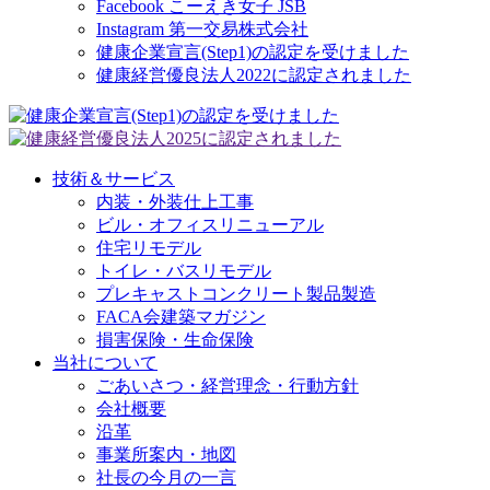
Facebook こーえき女子 JSB
Instagram 第一交易株式会社
健康企業宣言(Step1)の認定を受けました
健康経営優良法人2022に認定されました
技術＆サービス
内装・外装仕上工事
ビル・オフィスリニューアル
住宅リモデル
トイレ・バスリモデル
プレキャストコンクリート製品製造
FACA会建築マガジン
損害保険・生命保険
当社について
ごあいさつ・経営理念・行動方針
会社概要
沿革
事業所案内・地図
社長の今月の一言