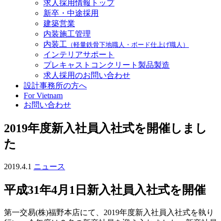
求人採用情報トップ
新卒・中途採用
建築営業
内装施工管理
内装工
（軽量鉄骨下地職人・ボード仕上げ職人）
インテリアサポート
プレキャストコンクリート製品製造
求人採用のお問い合わせ
設計事務所の方へ
For Vietnam
お問い合わせ
2019年度新入社員入社式を開催しまし
た
2019.4.1
ニュース
平成31年4月1日新入社員入社式を開催
第一交易(株)福野本店にて、2019年度新入社員入社式を執り