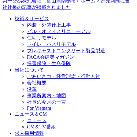
第一交易株式会社（富山県南砺市）ホーム
>
読売新聞に当
社社長の記事が掲載されました
技術＆サービス
内装・外装仕上工事
ビル・オフィスリニューアル
住宅リモデル
トイレ・バスリモデル
プレキャストコンクリート製品製造
FACA会建築マガジン
損害保険・生命保険
当社について
ごあいさつ・経営理念・行動方針
会社概要
沿革
事業所案内・地図
社長の今月の一言
For Vietnam
ニュース＆CM
ニュース
CM＆TV番組
求人採用情報