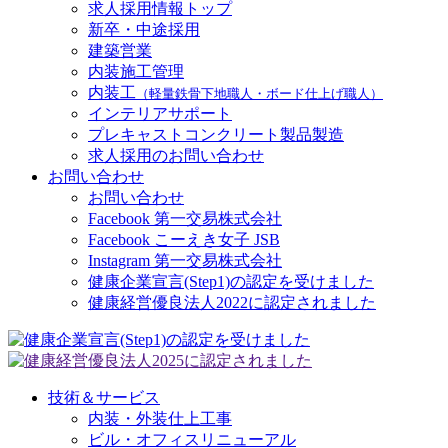
求人採用情報トップ
新卒・中途採用
建築営業
内装施工管理
内装工
（軽量鉄骨下地職人・ボード仕上げ職人）
インテリアサポート
プレキャストコンクリート製品製造
求人採用のお問い合わせ
お問い合わせ
お問い合わせ
Facebook 第一交易株式会社
Facebook こーえき女子 JSB
Instagram 第一交易株式会社
健康企業宣言(Step1)の認定を受けました
健康経営優良法人2022に認定されました
技術＆サービス
内装・外装仕上工事
ビル・オフィスリニューアル