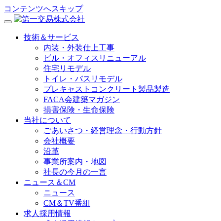
コンテンツへスキップ
技術＆サービス
内装・外装仕上工事
ビル・オフィスリニューアル
住宅リモデル
トイレ・バスリモデル
プレキャストコンクリート製品製造
FACA会建築マガジン
損害保険・生命保険
当社について
ごあいさつ・経営理念・行動方針
会社概要
沿革
事業所案内・地図
社長の今月の一言
ニュース＆CM
ニュース
CM＆TV番組
求人採用情報