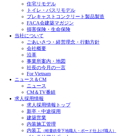
住宅リモデル
トイレ・バスリモデル
プレキャストコンクリート製品製造
FACA会建築マガジン
損害保険・生命保険
当社について
ごあいさつ・経営理念・行動方針
会社概要
沿革
事業所案内・地図
社長の今月の一言
For Vietnam
ニュース＆CM
ニュース
CM＆TV番組
求人採用情報
求人採用情報トップ
新卒・中途採用
建築営業
内装施工管理
内装工
（軽量鉄骨下地職人・ボード仕上げ職人）