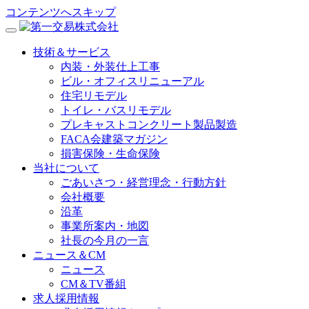
コンテンツへスキップ
技術＆サービス
内装・外装仕上工事
ビル・オフィスリニューアル
住宅リモデル
トイレ・バスリモデル
プレキャストコンクリート製品製造
FACA会建築マガジン
損害保険・生命保険
当社について
ごあいさつ・経営理念・行動方針
会社概要
沿革
事業所案内・地図
社長の今月の一言
ニュース＆CM
ニュース
CM＆TV番組
求人採用情報