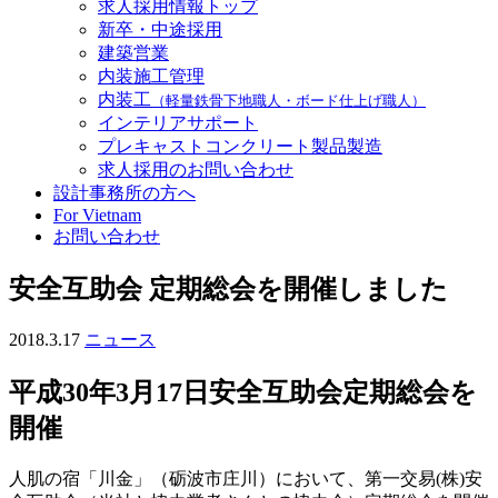
求人採用情報トップ
新卒・中途採用
建築営業
内装施工管理
内装工
（軽量鉄骨下地職人・ボード仕上げ職人）
インテリアサポート
プレキャストコンクリート製品製造
求人採用のお問い合わせ
設計事務所の方へ
For Vietnam
お問い合わせ
安全互助会 定期総会を開催しました
2018.3.17
ニュース
平成30年3月17日安全互助会定期総会を
開催
人肌の宿「川金」（砺波市庄川）において、第一交易(株)安