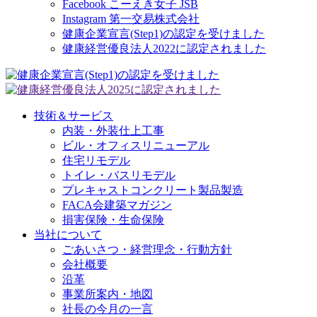
Facebook こーえき女子 JSB
Instagram 第一交易株式会社
健康企業宣言(Step1)の認定を受けました
健康経営優良法人2022に認定されました
技術＆サービス
内装・外装仕上工事
ビル・オフィスリニューアル
住宅リモデル
トイレ・バスリモデル
プレキャストコンクリート製品製造
FACA会建築マガジン
損害保険・生命保険
当社について
ごあいさつ・経営理念・行動方針
会社概要
沿革
事業所案内・地図
社長の今月の一言