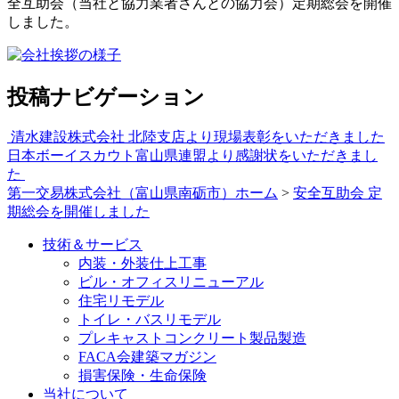
全互助会（当社と協力業者さんとの協力会）定期総会を開催
しました。
投稿ナビゲーション
清水建設株式会社 北陸支店より現場表彰をいただきました
日本ボーイスカウト富山県連盟より感謝状をいただきまし
た
第一交易株式会社（富山県南砺市）ホーム
>
安全互助会 定
期総会を開催しました
技術＆サービス
内装・外装仕上工事
ビル・オフィスリニューアル
住宅リモデル
トイレ・バスリモデル
プレキャストコンクリート製品製造
FACA会建築マガジン
損害保険・生命保険
当社について