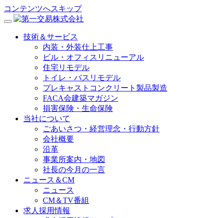
コンテンツへスキップ
技術＆サービス
内装・外装仕上工事
ビル・オフィスリニューアル
住宅リモデル
トイレ・バスリモデル
プレキャストコンクリート製品製造
FACA会建築マガジン
損害保険・生命保険
当社について
ごあいさつ・経営理念・行動方針
会社概要
沿革
事業所案内・地図
社長の今月の一言
ニュース＆CM
ニュース
CM＆TV番組
求人採用情報