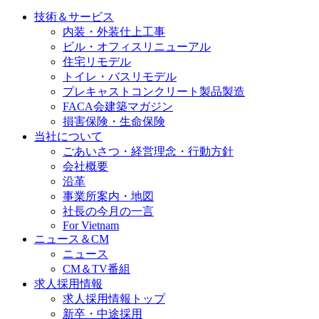
技術＆サービス
内装・外装仕上工事
ビル・オフィスリニューアル
住宅リモデル
トイレ・バスリモデル
プレキャストコンクリート製品製造
FACA会建築マガジン
損害保険・生命保険
当社について
ごあいさつ・経営理念・行動方針
会社概要
沿革
事業所案内・地図
社長の今月の一言
For Vietnam
ニュース＆CM
ニュース
CM＆TV番組
求人採用情報
求人採用情報トップ
新卒・中途採用