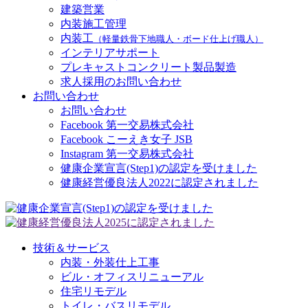
建築営業
内装施工管理
内装工
（軽量鉄骨下地職人・ボード仕上げ職人）
インテリアサポート
プレキャストコンクリート製品製造
求人採用のお問い合わせ
お問い合わせ
お問い合わせ
Facebook 第一交易株式会社
Facebook こーえき女子 JSB
Instagram 第一交易株式会社
健康企業宣言(Step1)の認定を受けました
健康経営優良法人2022に認定されました
技術＆サービス
内装・外装仕上工事
ビル・オフィスリニューアル
住宅リモデル
トイレ・バスリモデル