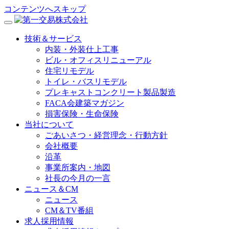
コンテンツへスキップ
技術＆サービス
内装・外装仕上工事
ビル・オフィスリニューアル
住宅リモデル
トイレ・バスリモデル
プレキャストコンクリート製品製造
FACA会建築マガジン
損害保険・生命保険
当社について
ごあいさつ・経営理念・行動方針
会社概要
沿革
事業所案内・地図
社長の今月の一言
ニュース＆CM
ニュース
CM＆TV番組
求人採用情報