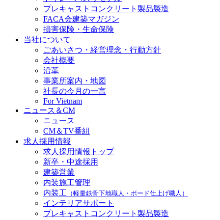
プレキャストコンクリート製品製造
FACA会建築マガジン
損害保険・生命保険
当社について
ごあいさつ・経営理念・行動方針
会社概要
沿革
事業所案内・地図
社長の今月の一言
For Vietnam
ニュース＆CM
ニュース
CM＆TV番組
求人採用情報
求人採用情報トップ
新卒・中途採用
建築営業
内装施工管理
内装工
（軽量鉄骨下地職人・ボード仕上げ職人）
インテリアサポート
プレキャストコンクリート製品製造